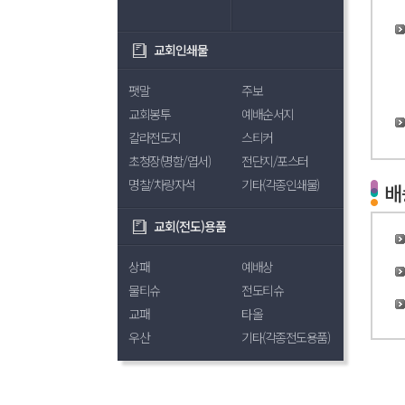
교회인쇄물
팻말
주보
교회봉투
예배순서지
칼라전도지
스티커
초청장(명함/엽서)
전단지/포스터
명찰/차량자석
기타(각종인쇄물)
배
교회(전도)용품
상패
예배상
물티슈
전도티슈
교패
타올
우산
기타(각종전도용품)