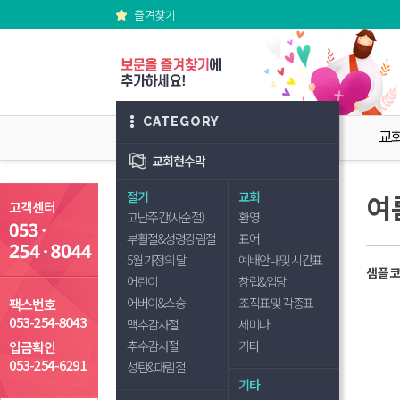
즐겨찾기
CATEGORY
교
교회현수막
절기
교회
여
고난주간(사순절)
환영
부활절&성령강림절
표어
5월 가정의 달
예배안내및 시간표
샘플코드
어린이
창립&입당
어버이&스승
조직표 및 각종표
맥추감사절
세미나
추수감사절
기타
성탄&대림절
기타