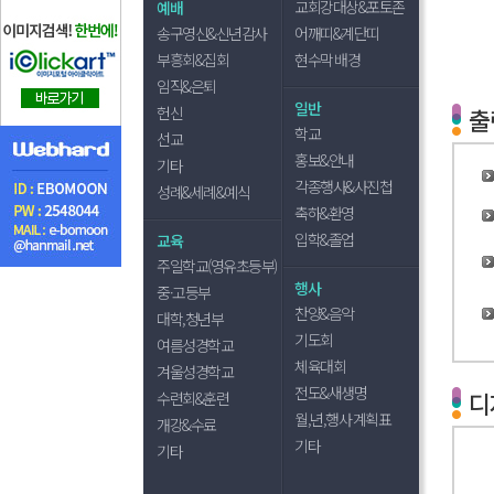
교회강대상&포토존
예배
송구영신&신년감사
어깨띠&계단띠
부흥회&집회
현수막 배경
임직&은퇴
일반
헌신
출
학교
선교
홍보&안내
기타
각종행사&사진첩
성례&세례&예식
축하&환영
입학&졸업
교육
주일학교(영유초등부)
행사
중·고등부
찬양&음악
대학,청년부
기도회
여름성경학교
체육대회
겨울성경학교
전도&새생명
디
수련회&훈련
월,년,행사 계획표
개강&수료
기타
기타