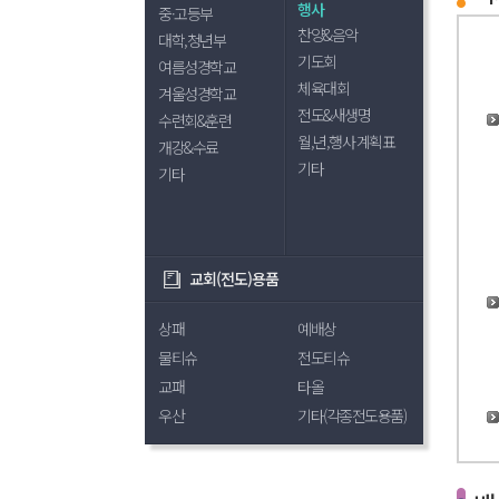
행사
중·고등부
찬양&음악
대학,청년부
기도회
여름성경학교
체육대회
겨울성경학교
전도&새생명
수련회&훈련
월,년,행사 계획표
개강&수료
기타
기타
교회(전도)용품
상패
예배상
물티슈
전도티슈
교패
타올
우산
기타(각종전도용품)