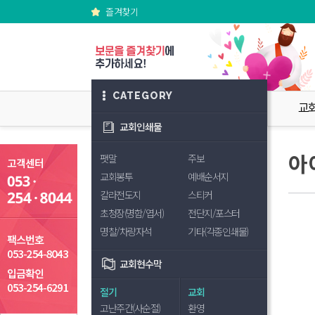
즐겨찾기
CATEGORY
교
교회인쇄물
아
팻말
주보
교회봉투
예배순서지
칼라전도지
스티커
초청장(명함/엽서)
전단지/포스터
명찰/차량자석
기타(각종인쇄물)
교회현수막
절기
교회
고난주간(사순절)
환영