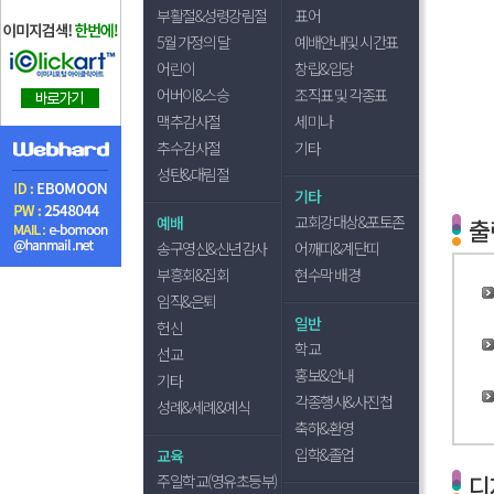
부활절&성령강림절
표어
5월 가정의 달
예배안내및 시간표
어린이
창립&입당
어버이&스승
조직표 및 각종표
맥추감사절
세미나
추수감사절
기타
성탄&대림절
기타
교회강대상&포토존
예배
출
송구영신&신년감사
어깨띠&계단띠
부흥회&집회
현수막 배경
임직&은퇴
일반
헌신
학교
선교
홍보&안내
기타
각종행사&사진첩
성례&세례&예식
축하&환영
입학&졸업
교육
디
주일학교(영유초등부)