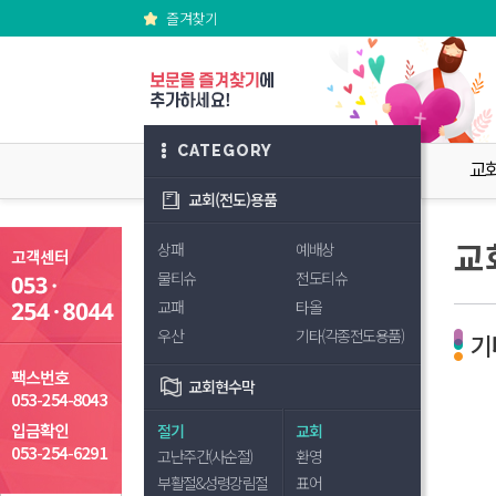
즐겨찾기
CATEGORY
교
교회(전도)용품
교
상패
예배상
물티슈
전도티슈
교패
타올
우산
기타(각종전도용품)
기
교회현수막
절기
교회
고난주간(사순절)
환영
부활절&성령강림절
표어