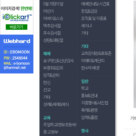
5월 가정의 달
예배안내및 시간표
어린이
창립&입당
어버이&스승
조직표 및 각종표
맥추감사절
세미나
추수감사절
기타
성탄&대림절
기타
교회강대상&포토존
예배
송구영신&신년감사
어깨띠&계단띠
부흥회&집회
현수막 배경
임직&은퇴
일반
헌신
학교
선교
홍보&안내
기타
각종행사&사진첩
성례&세례&예식
축하&환영
입학&졸업
교육
기
주일학교(영유초등부)
행사
중·고등부