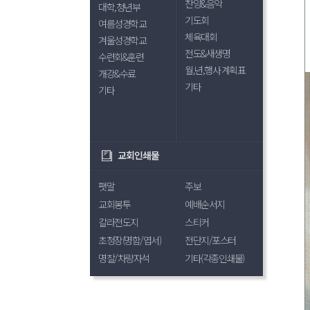
찬양&음악
대학,청년부
기도회
여름성경학교
체육대회
겨울성경학교
전도&새생명
수련회&훈련
월,년,행사 계획표
개강&수료
기타
기타
교회인쇄물
팻말
주보
교회봉투
예배순서지
칼라전도지
스티커
초청장(명함/엽서)
전단지/포스터
명찰/차량자석
기타(각종인쇄물)