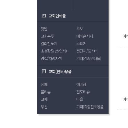
교회인쇄물
팻말
주보
교회봉투
예배순서지
예배
칼라전도지
스티커
초청장(명함/엽서)
전단지/포스터
명찰/차량자석
기타(각종인쇄물)
교회(전도)용품
상패
예배상
물티슈
전도티슈
교패
타올
예배
우산
기타(각종전도용품)