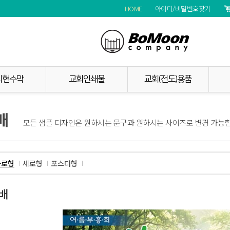
HOME
아이디/비밀번호찾기
BoMoon c
회현수막
교회인쇄물
교회(전도)용품
배
모든 샘플 디자인은 원하시는 문구과 원하시는 사이즈로 변경 가능합
가로형
세로형
포스터형
배