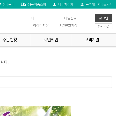
장바구니
주문/배송조회
마이페이지
구홈페이지바로가기
ompany 보문현수막
아이디저장
비밀번호저장
회원가입
주문현황
시안확인
고객지원
니다.