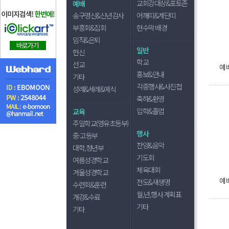
교회강대상&포토존
예배
송구영신&신년감사
어깨띠&계단띠
부흥회&집회
현수막 배경
임직&은퇴
일반
헌신
학교
선교
예배
홍보&안내
기타
각종행사&사진첩
성례&세례&예식
축하&환영
입학&졸업
교육
주일학교(영유초등부)
행사
중·고등부
찬양&음악
대학,청년부
기도회
여름성경학교
체육대회
겨울성경학교
예배
전도&새생명
수련회&훈련
월,년,행사 계획표
개강&수료
기타
기타