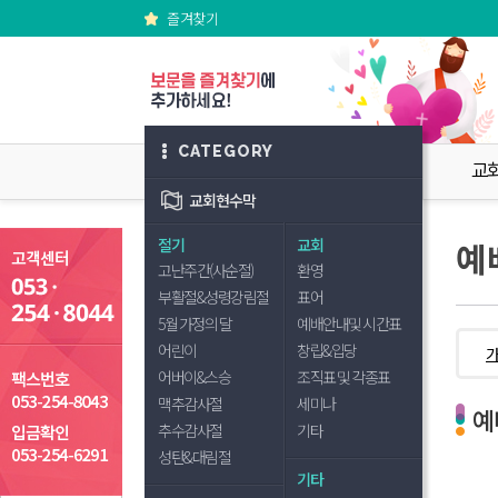
즐겨찾기
CATEGORY
교
교회현수막
절기
교회
예
고난주간(사순절)
환영
부활절&성령강림절
표어
5월 가정의 달
예배안내및 시간표
어린이
창립&입당
어버이&스승
조직표 및 각종표
맥추감사절
세미나
예
추수감사절
기타
성탄&대림절
기타