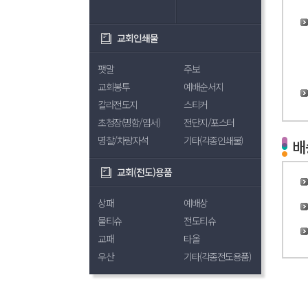
교회인쇄물
팻말
주보
교회봉투
예배순서지
칼라전도지
스티커
초청장(명함/엽서)
전단지/포스터
명찰/차량자석
기타(각종인쇄물)
배
교회(전도)용품
상패
예배상
물티슈
전도티슈
교패
타올
우산
기타(각종전도용품)