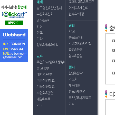
교회강대상&포토존
예배
송구영신&신년감사
어깨띠&계단띠
부흥회&집회
현수막 배경
임직&은퇴
일반
헌신
출
학교
선교
홍보&안내
기타
각종행사&사진첩
성례&세례&예식
축하&환영
입학&졸업
교육
주일학교(영유초등부)
행사
중·고등부
찬양&음악
대학,청년부
기도회
여름성경학교
체육대회
겨울성경학교
전도&새생명
디
수련회&훈련
월,년,행사 계획표
개강&수료
기타
기타