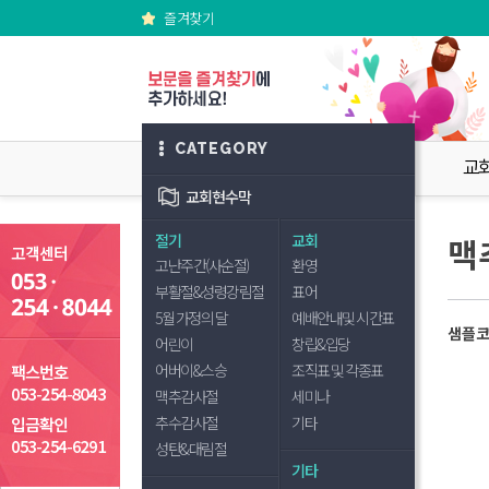
즐겨찾기
CATEGORY
교
교회현수막
절기
교회
맥
고난주간(사순절)
환영
부활절&성령강림절
표어
5월 가정의 달
예배안내및 시간표
샘플코드
어린이
창립&입당
어버이&스승
조직표 및 각종표
맥추감사절
세미나
추수감사절
기타
성탄&대림절
기타