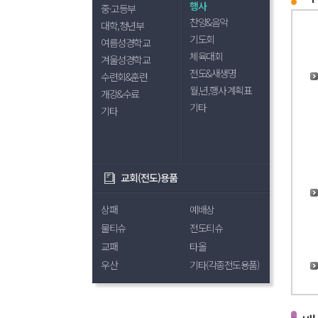
행사
중·고등부
찬양&음악
대학,청년부
기도회
여름성경학교
체육대회
겨울성경학교
전도&새생명
수련회&훈련
월,년,행사 계획표
개강&수료
기타
기타
교회(전도)용품
상패
예배상
물티슈
전도티슈
교패
타올
우산
기타(각종전도용품)