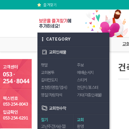
즐겨찾기
CATEGORY
교
교회인쇄물
건
팻말
주보
교회봉투
예배순서지
칼라전도지
스티커
초청장(명함/엽서)
전단지/포스터
명찰/차량자석
기타(각종인쇄물)
교회현수막
절기
교회
고난주간(사순절)
환영