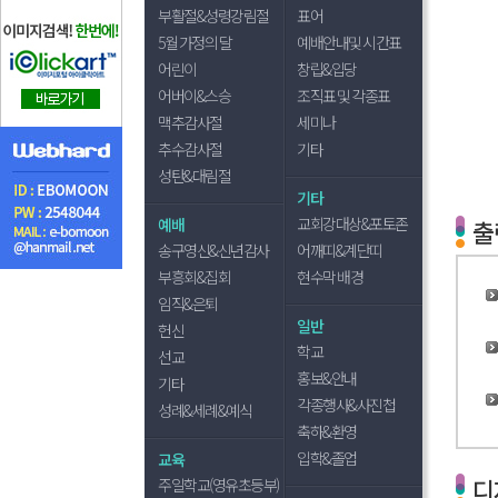
부활절&성령강림절
표어
5월 가정의 달
예배안내및 시간표
어린이
창립&입당
어버이&스승
조직표 및 각종표
맥추감사절
세미나
추수감사절
기타
성탄&대림절
기타
교회강대상&포토존
예배
출
송구영신&신년감사
어깨띠&계단띠
부흥회&집회
현수막 배경
임직&은퇴
일반
헌신
학교
선교
홍보&안내
기타
각종행사&사진첩
성례&세례&예식
축하&환영
입학&졸업
교육
디
주일학교(영유초등부)